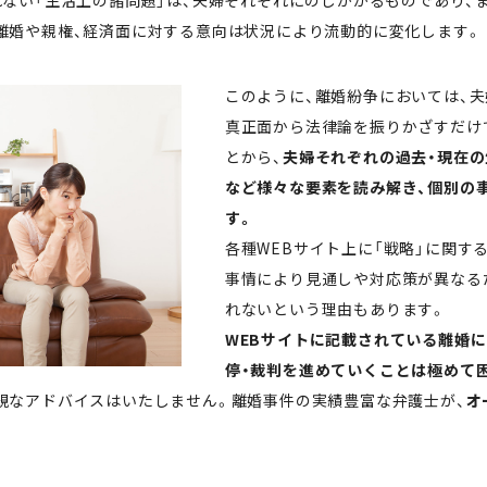
れない「生活上の諸問題」は、夫婦それぞれにのしかかるものであり、
離婚や親権、経済面に対する意向は状況により流動的に変化します。
このように、離婚紛争においては、
真正面から法律論を振りかざすだけ
とから、
夫婦それぞれの過去・現在の
など様々な要素を読み解き、個別の
す。
各種WEBサイト上に「戦略」に関す
事情により見通しや対応策が異なる
れないという理由もあります。
WEBサイトに記載されている離婚
停・裁判を進めていくことは極めて
規なアドバイスはいたしません。離婚事件の実績豊富な弁護士が、
オ